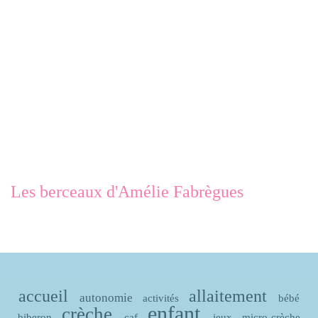
Les berceaux d'Amélie Fabrègues
accueil
allaitement
autonomie
activités
bébé
enfant
crèche
biberon
caf
jeux
micro-crèche